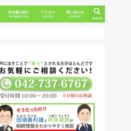
司法書士紹介
アクセス
問い合わせ
INTRODUCTION
ACCESS
CONTACT
search
一括サポート）
更
の手続き
テム