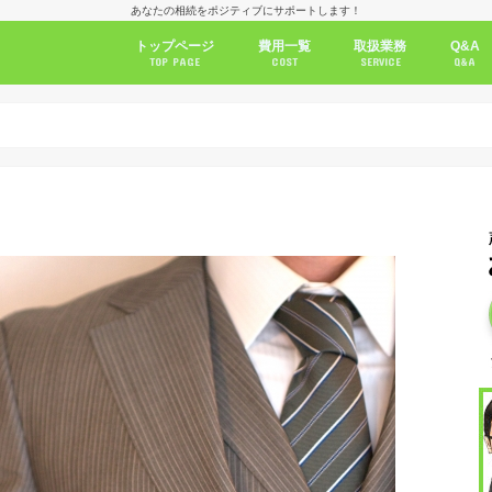
あなたの相続をポジティブにサポートします！
トップページ
費用一覧
取扱業務
Q&A
TOP PAGE
COST
SERVICE
Q&A
不動産の名義変更
預貯金の払戻し手続き
遺産整理（相続手続き
株式の移管
株式の配当金の払戻し
ゴルフ会員権の名義変
自動車の名義変更
公正証書/自筆証書遺言
公正証書遺言検索シス
姻族関係終了届
相続放棄
不動産の売却サポート