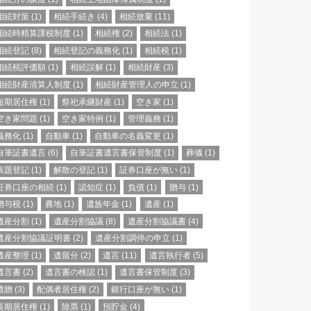
相続対策
(1)
相続手続き
(4)
相続放棄
(11)
相続時精算課税制度
(1)
相続権
(2)
相続法
(1)
相続登記
(8)
相続登記の義務化
(1)
相続税
(1)
相続税評価額
(1)
相続誤解
(1)
相続財産
(3)
相続財産清算人制度
(1)
相続財産管理人の申立
(1)
短期居住権
(1)
祭祀承継財産
(1)
空き家
(1)
空き家問題
(1)
空き家特例
(1)
管理義務
(1)
義務化
(1)
自動車
(1)
自動車の名義変更
(1)
自筆証書遺言
(6)
自筆証書遺言書保管制度
(1)
葬儀
(1)
表題登記
(1)
解散の登記
(1)
証券口座が無い
(1)
証券口座の相続
(1)
認知症
(1)
負債
(1)
贈与
(1)
贈与税
(1)
農地
(1)
遺族年金
(1)
遺産
(1)
遺産分割
(1)
遺産分割協議
(8)
遺産分割協議書
(4)
遺産分割協議証明書
(2)
遺産分割調停の申立
(1)
遺産整理
(1)
遺留分
(2)
遺言
(11)
遺言執行者
(5)
遺言書
(2)
遺言書の検認
(1)
遺言書保管制度
(3)
遺贈
(3)
配偶者居住権
(2)
銀行口座が無い
(1)
長期居住権
(1)
除票
(1)
預貯金
(4)