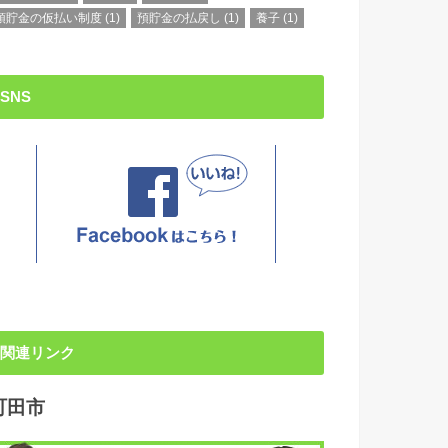
預貯金の仮払い制度
(1)
預貯金の払戻し
(1)
養子
(1)
SNS
関連リンク
町田市