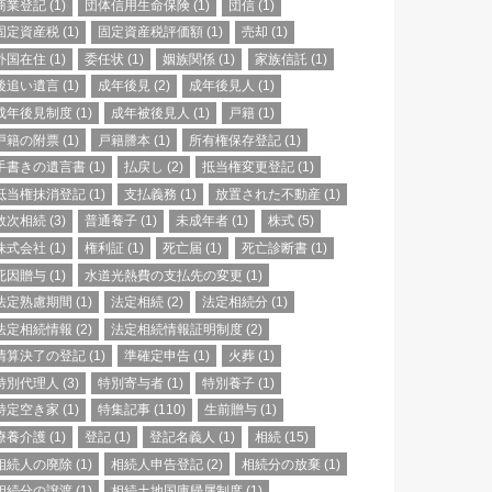
商業登記
(1)
団体信用生命保険
(1)
団信
(1)
固定資産税
(1)
固定資産税評価額
(1)
売却
(1)
外国在住
(1)
委任状
(1)
姻族関係
(1)
家族信託
(1)
後追い遺言
(1)
成年後見
(2)
成年後見人
(1)
成年後見制度
(1)
成年被後見人
(1)
戸籍
(1)
戸籍の附票
(1)
戸籍謄本
(1)
所有権保存登記
(1)
手書きの遺言書
(1)
払戻し
(2)
抵当権変更登記
(1)
抵当権抹消登記
(1)
支払義務
(1)
放置された不動産
(1)
数次相続
(3)
普通養子
(1)
未成年者
(1)
株式
(5)
株式会社
(1)
権利証
(1)
死亡届
(1)
死亡診断書
(1)
死因贈与
(1)
水道光熱費の支払先の変更
(1)
法定熟慮期間
(1)
法定相続
(2)
法定相続分
(1)
法定相続情報
(2)
法定相続情報証明制度
(2)
清算決了の登記
(1)
準確定申告
(1)
火葬
(1)
特別代理人
(3)
特別寄与者
(1)
特別養子
(1)
特定空き家
(1)
特集記事
(110)
生前贈与
(1)
療養介護
(1)
登記
(1)
登記名義人
(1)
相続
(15)
相続人の廃除
(1)
相続人申告登記
(2)
相続分の放棄
(1)
相続分の譲渡
(1)
相続土地国庫帰属制度
(1)