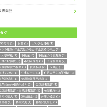
取扱業務
タグ
150万円
(1)
お墓
(1)
ゴルフ会員権
(1)
タグを削除: 年金支給の停止 年金支給の停止
(1)
一人取締役
(1)
不動産
(6)
不動産の名義変更
(6)
不動産取得税
(1)
不動産売却
(1)
予備的遺言
(2)
代表取締役の相続
(1)
代襲相続
(2)
仮登記
(1)
会社を相続
(1)
住宅ローン
(1)
住居表示実施証明書
(1)
住所証明書
(1)
信用情報開示請求
(1)
兄弟姉妹の相続手続き
(1)
公正証書遺言
(4)
公正証書遺言・自筆証書遺言
(1)
公証役場
(1)
共同相続人
(1)
凍結預金
(1)
分筆の登記
(1)
受遺者
(1)
名義変更
(4)
名義変更登記
(1)