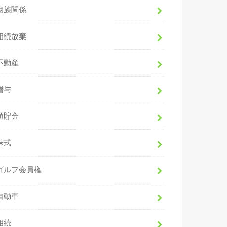
姻族関係
相続放棄
不動産
贈与
預貯金
株式
ゴルフ会員権
自動車
相続