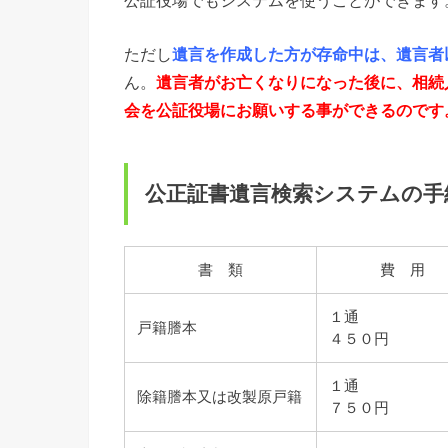
ただし
遺言を作成した方が存命中は、遺言者
ん。
遺言者がお亡くなりになった後に、相続
会を公証役場にお願いする事ができるのです
公正証書遺言検索システムの手
書 類
費 用
１通
戸籍謄本
４５０円
１通
除籍謄本又は改製原戸籍
７５０円