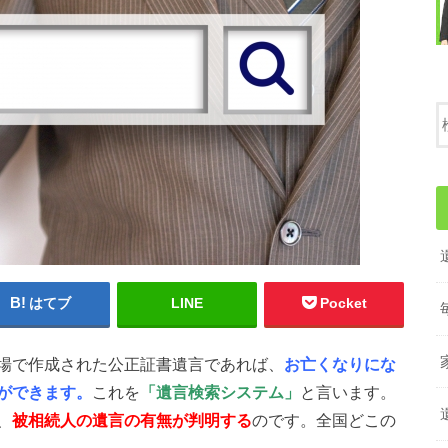
はてブ
LINE
Pocket
場で作成された公正証書遺言であれば、
お亡くなりにな
ができます。
これを
「遺言検索システム」
と言います。
、
被相続人の遺言の有無が判明する
のです。全国どこの
。