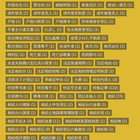
外国在住
(1)
委任状
(1)
姻族関係
(1)
家族信託
(1)
後追い遺言
(1)
成年後見
(2)
成年後見人
(1)
成年後見制度
(1)
成年被後見人
(1)
戸籍
(1)
戸籍の附票
(1)
戸籍謄本
(1)
所有権保存登記
(1)
手書きの遺言書
(1)
払戻し
(2)
抵当権変更登記
(1)
抵当権抹消登記
(1)
支払義務
(1)
放置された不動産
(1)
数次相続
(3)
普通養子
(1)
未成年者
(1)
株式
(5)
株式会社
(1)
権利証
(1)
死亡届
(1)
死亡診断書
(1)
死因贈与
(1)
水道光熱費の支払先の変更
(1)
法定熟慮期間
(1)
法定相続
(2)
法定相続分
(1)
法定相続情報
(2)
法定相続情報証明制度
(2)
清算決了の登記
(1)
準確定申告
(1)
火葬
(1)
特別代理人
(3)
特別寄与者
(1)
特別養子
(1)
特定空き家
(1)
特集記事
(110)
生前贈与
(1)
療養介護
(1)
登記
(1)
登記名義人
(1)
相続
(15)
相続人の廃除
(1)
相続人申告登記
(2)
相続分の放棄
(1)
相続分の譲渡
(1)
相続土地国庫帰属制度
(1)
相続対策
(1)
相続手続き
(4)
相続放棄
(11)
相続時精算課税制度
(1)
相続権
(2)
相続法
(1)
相続登記
(8)
相続登記の義務化
(1)
相続税
(1)
相続税評価額
(1)
相続誤解
(1)
相続財産
(3)