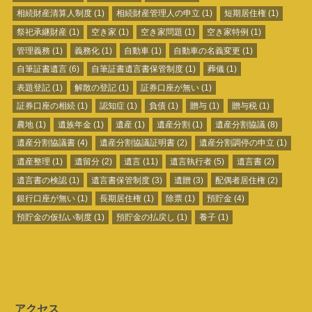
相続財産清算人制度
(1)
相続財産管理人の申立
(1)
短期居住権
(1)
祭祀承継財産
(1)
空き家
(1)
空き家問題
(1)
空き家特例
(1)
管理義務
(1)
義務化
(1)
自動車
(1)
自動車の名義変更
(1)
自筆証書遺言
(6)
自筆証書遺言書保管制度
(1)
葬儀
(1)
表題登記
(1)
解散の登記
(1)
証券口座が無い
(1)
証券口座の相続
(1)
認知症
(1)
負債
(1)
贈与
(1)
贈与税
(1)
農地
(1)
遺族年金
(1)
遺産
(1)
遺産分割
(1)
遺産分割協議
(8)
遺産分割協議書
(4)
遺産分割協議証明書
(2)
遺産分割調停の申立
(1)
遺産整理
(1)
遺留分
(2)
遺言
(11)
遺言執行者
(5)
遺言書
(2)
遺言書の検認
(1)
遺言書保管制度
(3)
遺贈
(3)
配偶者居住権
(2)
銀行口座が無い
(1)
長期居住権
(1)
除票
(1)
預貯金
(4)
預貯金の仮払い制度
(1)
預貯金の払戻し
(1)
養子
(1)
アクセス