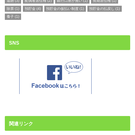
遺贈
(3)
配偶者居住権
(2)
銀行口座が無い
(1)
長期居住権
(1)
除票
(1)
預貯金
(4)
預貯金の仮払い制度
(1)
預貯金の払戻し
(1)
養子
(1)
SNS
関連リンク