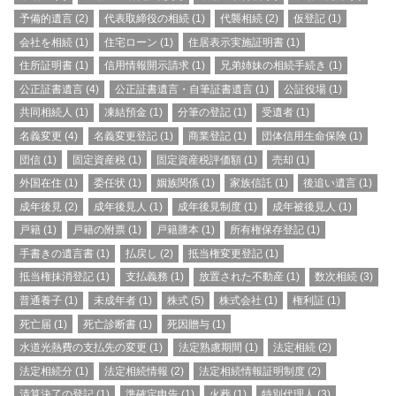
予備的遺言
(2)
代表取締役の相続
(1)
代襲相続
(2)
仮登記
(1)
会社を相続
(1)
住宅ローン
(1)
住居表示実施証明書
(1)
住所証明書
(1)
信用情報開示請求
(1)
兄弟姉妹の相続手続き
(1)
公正証書遺言
(4)
公正証書遺言・自筆証書遺言
(1)
公証役場
(1)
共同相続人
(1)
凍結預金
(1)
分筆の登記
(1)
受遺者
(1)
名義変更
(4)
名義変更登記
(1)
商業登記
(1)
団体信用生命保険
(1)
団信
(1)
固定資産税
(1)
固定資産税評価額
(1)
売却
(1)
外国在住
(1)
委任状
(1)
姻族関係
(1)
家族信託
(1)
後追い遺言
(1)
成年後見
(2)
成年後見人
(1)
成年後見制度
(1)
成年被後見人
(1)
戸籍
(1)
戸籍の附票
(1)
戸籍謄本
(1)
所有権保存登記
(1)
手書きの遺言書
(1)
払戻し
(2)
抵当権変更登記
(1)
抵当権抹消登記
(1)
支払義務
(1)
放置された不動産
(1)
数次相続
(3)
普通養子
(1)
未成年者
(1)
株式
(5)
株式会社
(1)
権利証
(1)
死亡届
(1)
死亡診断書
(1)
死因贈与
(1)
水道光熱費の支払先の変更
(1)
法定熟慮期間
(1)
法定相続
(2)
法定相続分
(1)
法定相続情報
(2)
法定相続情報証明制度
(2)
清算決了の登記
(1)
準確定申告
(1)
火葬
(1)
特別代理人
(3)