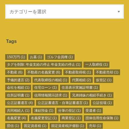
Tags
150万円
(1)
お墓
(1)
ゴルフ会員権
(1)
タグを削除: 年金支給の停止 年金支給の停止
(1)
一人取締役
(1)
不動産
(6)
不動産の名義変更
(6)
不動産取得税
(1)
不動産売却
(1)
予備的遺言
(2)
代表取締役の相続
(1)
代襲相続
(2)
仮登記
(1)
会社を相続
(1)
住宅ローン
(1)
住居表示実施証明書
(1)
住所証明書
(1)
信用情報開示請求
(1)
兄弟姉妹の相続手続き
(1)
公正証書遺言
(4)
公正証書遺言・自筆証書遺言
(1)
公証役場
(1)
共同相続人
(1)
凍結預金
(1)
分筆の登記
(1)
受遺者
(1)
名義変更
(4)
名義変更登記
(1)
商業登記
(1)
団体信用生命保険
(1)
団信
(1)
固定資産税
(1)
固定資産税評価額
(1)
売却
(1)