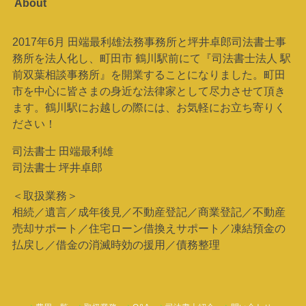
About
2017年6月 田端最利雄法務事務所と坪井卓郎司法書士事
務所を法人化し、町田市 鶴川駅前にて『司法書士法人 駅
前双葉相談事務所』を開業することになりました。町田
市を中心に皆さまの身近な法律家として尽力させて頂き
ます。鶴川駅にお越しの際には、お気軽にお立ち寄りく
ださい！
司法書士 田端最利雄
司法書士 坪井卓郎
＜取扱業務＞
相続／遺言／成年後見／不動産登記／商業登記／不動産
売却サポート／住宅ローン借換えサポート／凍結預金の
払戻し／借金の消滅時効の援用／債務整理