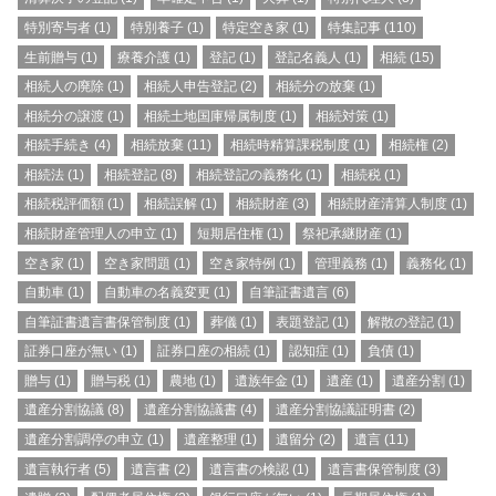
特別寄与者
(1)
特別養子
(1)
特定空き家
(1)
特集記事
(110)
生前贈与
(1)
療養介護
(1)
登記
(1)
登記名義人
(1)
相続
(15)
相続人の廃除
(1)
相続人申告登記
(2)
相続分の放棄
(1)
相続分の譲渡
(1)
相続土地国庫帰属制度
(1)
相続対策
(1)
相続手続き
(4)
相続放棄
(11)
相続時精算課税制度
(1)
相続権
(2)
相続法
(1)
相続登記
(8)
相続登記の義務化
(1)
相続税
(1)
相続税評価額
(1)
相続誤解
(1)
相続財産
(3)
相続財産清算人制度
(1)
相続財産管理人の申立
(1)
短期居住権
(1)
祭祀承継財産
(1)
空き家
(1)
空き家問題
(1)
空き家特例
(1)
管理義務
(1)
義務化
(1)
自動車
(1)
自動車の名義変更
(1)
自筆証書遺言
(6)
自筆証書遺言書保管制度
(1)
葬儀
(1)
表題登記
(1)
解散の登記
(1)
証券口座が無い
(1)
証券口座の相続
(1)
認知症
(1)
負債
(1)
贈与
(1)
贈与税
(1)
農地
(1)
遺族年金
(1)
遺産
(1)
遺産分割
(1)
遺産分割協議
(8)
遺産分割協議書
(4)
遺産分割協議証明書
(2)
遺産分割調停の申立
(1)
遺産整理
(1)
遺留分
(2)
遺言
(11)
遺言執行者
(5)
遺言書
(2)
遺言書の検認
(1)
遺言書保管制度
(3)