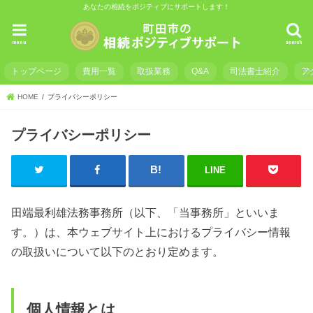
あなたの相続をポジティブにサポートします！
menu
search
トップページ
費用一覧
取扱業務
Q&A
司法書士紹介
ア
HOME
プライバシーポリシー
プライバシーポリシー
LINE
田端最利雄法務事務所（以下、「当事務所」といいま
す。）は、本ウェブサイト上におけるプライバシー情報
の取扱いについて以下のとおり定めます。
個人情報とは