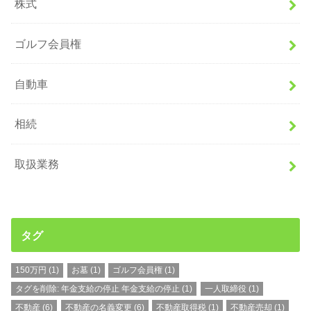
株式
ゴルフ会員権
自動車
相続
取扱業務
タグ
150万円
(1)
お墓
(1)
ゴルフ会員権
(1)
タグを削除: 年金支給の停止 年金支給の停止
(1)
一人取締役
(1)
不動産
(6)
不動産の名義変更
(6)
不動産取得税
(1)
不動産売却
(1)