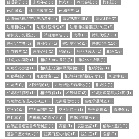
普通養子
(1)
未成年者
(1)
株式
(5)
株式会社
(1)
権利証
(1)
死亡届
(1)
死亡診断書
(1)
死因贈与
(1)
水道光熱費の支払先の変更
(1)
法定熟慮期間
(1)
法定相続
(2)
法定相続分
(1)
法定相続情報
(2)
法定相続情報証明制度
(2)
清算決了の登記
(1)
準確定申告
(1)
火葬
(1)
特別代理人
(3)
特別寄与者
(1)
特別養子
(1)
特定空き家
(1)
特集記事
(110)
生前贈与
(1)
療養介護
(1)
登記
(1)
登記名義人
(1)
相続
(15)
相続人の廃除
(1)
相続人申告登記
(2)
相続分の放棄
(1)
相続分の譲渡
(1)
相続土地国庫帰属制度
(1)
相続対策
(1)
相続手続き
(4)
相続放棄
(11)
相続時精算課税制度
(1)
相続権
(2)
相続法
(1)
相続登記
(8)
相続登記の義務化
(1)
相続税
(1)
相続税評価額
(1)
相続誤解
(1)
相続財産
(3)
相続財産清算人制度
(1)
相続財産管理人の申立
(1)
短期居住権
(1)
祭祀承継財産
(1)
空き家
(1)
空き家問題
(1)
空き家特例
(1)
管理義務
(1)
義務化
(1)
自動車
(1)
自動車の名義変更
(1)
自筆証書遺言
(6)
自筆証書遺言書保管制度
(1)
葬儀
(1)
表題登記
(1)
解散の登記
(1)
証券口座が無い
(1)
証券口座の相続
(1)
認知症
(1)
負債
(1)