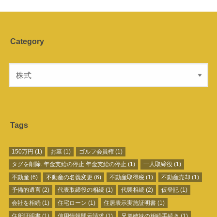
Category
Tags
150万円
(1)
お墓
(1)
ゴルフ会員権
(1)
タグを削除: 年金支給の停止 年金支給の停止
(1)
一人取締役
(1)
不動産
(6)
不動産の名義変更
(6)
不動産取得税
(1)
不動産売却
(1)
予備的遺言
(2)
代表取締役の相続
(1)
代襲相続
(2)
仮登記
(1)
会社を相続
(1)
住宅ローン
(1)
住居表示実施証明書
(1)
住所証明書
(1)
信用情報開示請求
(1)
兄弟姉妹の相続手続き
(1)