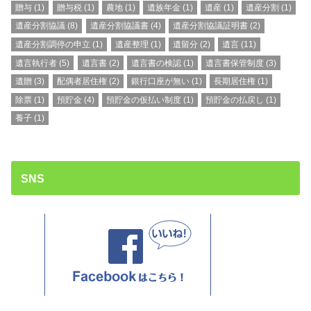
贈与
(1)
贈与税
(1)
農地
(1)
遺族年金
(1)
遺産
(1)
遺産分割
(1)
遺産分割協議
(8)
遺産分割協議書
(4)
遺産分割協議証明書
(2)
遺産分割調停の申立
(1)
遺産整理
(1)
遺留分
(2)
遺言
(11)
遺言執行者
(5)
遺言書
(2)
遺言書の検認
(1)
遺言書保管制度
(3)
遺贈
(3)
配偶者居住権
(2)
銀行口座が無い
(1)
長期居住権
(1)
除票
(1)
預貯金
(4)
預貯金の仮払い制度
(1)
預貯金の払戻し
(1)
養子
(1)
SNS