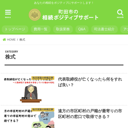
あなたの相続をポジティブにサポートします！
menu
search
トップページ
費用一覧
取扱業務
Q&A
司法書士紹介
ア
HOME
株式
株式
毎月更新の特集記事
代表取締役が亡くなったら何をすれ
ば良い？
毎月更新の特集記事
遠方の市区町村の戸籍が最寄りの市
区町村の窓口で取得できる？