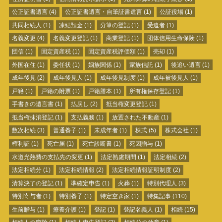
公正証書遺言
(4)
公正証書遺言・自筆証書遺言
(1)
公証役場
(1)
共同相続人
(1)
凍結預金
(1)
分筆の登記
(1)
受遺者
(1)
名義変更
(4)
名義変更登記
(1)
商業登記
(1)
団体信用生命保険
(1)
団信
(1)
固定資産税
(1)
固定資産税評価額
(1)
売却
(1)
外国在住
(1)
委任状
(1)
姻族関係
(1)
家族信託
(1)
後追い遺言
(1)
成年後見
(2)
成年後見人
(1)
成年後見制度
(1)
成年被後見人
(1)
戸籍
(1)
戸籍の附票
(1)
戸籍謄本
(1)
所有権保存登記
(1)
手書きの遺言書
(1)
払戻し
(2)
抵当権変更登記
(1)
抵当権抹消登記
(1)
支払義務
(1)
放置された不動産
(1)
数次相続
(3)
普通養子
(1)
未成年者
(1)
株式
(5)
株式会社
(1)
権利証
(1)
死亡届
(1)
死亡診断書
(1)
死因贈与
(1)
水道光熱費の支払先の変更
(1)
法定熟慮期間
(1)
法定相続
(2)
法定相続分
(1)
法定相続情報
(2)
法定相続情報証明制度
(2)
清算決了の登記
(1)
準確定申告
(1)
火葬
(1)
特別代理人
(3)
特別寄与者
(1)
特別養子
(1)
特定空き家
(1)
特集記事
(110)
生前贈与
(1)
療養介護
(1)
登記
(1)
登記名義人
(1)
相続
(15)