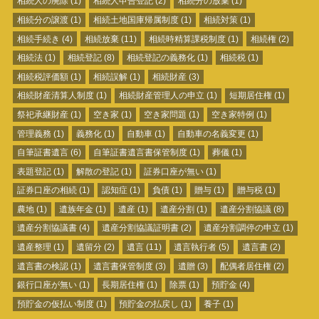
相続人の廃除
(1)
相続人申告登記
(2)
相続分の放棄
(1)
相続分の譲渡
(1)
相続土地国庫帰属制度
(1)
相続対策
(1)
相続手続き
(4)
相続放棄
(11)
相続時精算課税制度
(1)
相続権
(2)
相続法
(1)
相続登記
(8)
相続登記の義務化
(1)
相続税
(1)
相続税評価額
(1)
相続誤解
(1)
相続財産
(3)
相続財産清算人制度
(1)
相続財産管理人の申立
(1)
短期居住権
(1)
祭祀承継財産
(1)
空き家
(1)
空き家問題
(1)
空き家特例
(1)
管理義務
(1)
義務化
(1)
自動車
(1)
自動車の名義変更
(1)
自筆証書遺言
(6)
自筆証書遺言書保管制度
(1)
葬儀
(1)
表題登記
(1)
解散の登記
(1)
証券口座が無い
(1)
証券口座の相続
(1)
認知症
(1)
負債
(1)
贈与
(1)
贈与税
(1)
農地
(1)
遺族年金
(1)
遺産
(1)
遺産分割
(1)
遺産分割協議
(8)
遺産分割協議書
(4)
遺産分割協議証明書
(2)
遺産分割調停の申立
(1)
遺産整理
(1)
遺留分
(2)
遺言
(11)
遺言執行者
(5)
遺言書
(2)
遺言書の検認
(1)
遺言書保管制度
(3)
遺贈
(3)
配偶者居住権
(2)
銀行口座が無い
(1)
長期居住権
(1)
除票
(1)
預貯金
(4)
預貯金の仮払い制度
(1)
預貯金の払戻し
(1)
養子
(1)