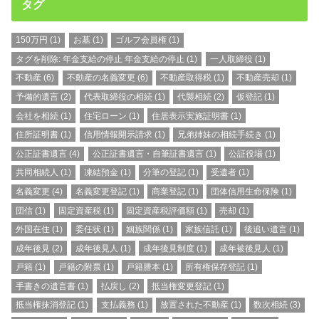
タグ
150万円
(1)
お墓
(1)
ゴルフ会員権
(1)
タグを削除: 年金支給の停止 年金支給の停止
(1)
一人取締役
(1)
不動産
(6)
不動産の名義変更
(6)
不動産取得税
(1)
不動産売却
(1)
予備的遺言
(2)
代表取締役の相続
(1)
代襲相続
(2)
仮登記
(1)
会社を相続
(1)
住宅ローン
(1)
住居表示実施証明書
(1)
住所証明書
(1)
信用情報開示請求
(1)
兄弟姉妹の相続手続き
(1)
公正証書遺言
(4)
公正証書遺言・自筆証書遺言
(1)
公証役場
(1)
共同相続人
(1)
凍結預金
(1)
分筆の登記
(1)
受遺者
(1)
名義変更
(4)
名義変更登記
(1)
商業登記
(1)
団体信用生命保険
(1)
団信
(1)
固定資産税
(1)
固定資産税評価額
(1)
売却
(1)
外国在住
(1)
委任状
(1)
姻族関係
(1)
家族信託
(1)
後追い遺言
(1)
成年後見
(2)
成年後見人
(1)
成年後見制度
(1)
成年被後見人
(1)
戸籍
(1)
戸籍の附票
(1)
戸籍謄本
(1)
所有権保存登記
(1)
手書きの遺言書
(1)
払戻し
(2)
抵当権変更登記
(1)
抵当権抹消登記
(1)
支払義務
(1)
放置された不動産
(1)
数次相続
(3)